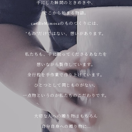
手にした瞬間のときめきや、
そこから始まる物語。
candleMimosaのものづくりには、
”もの”だけではない、想いがあります。
私たちも、手に取ってくださるあなたを
想いながら製作しています。
全行程を手作業で作り上げています。
ひとつとして同じものがない、
一点物というのが私たちのこだわりです。
大切な人への贈り物はもちろん
自分自身への贈り物に…