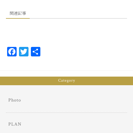
関連記事
Fa
T
共
ce
wi
有
bo
tt
ok
er
Category
Photo
PLAN