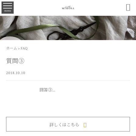

menu
ホーム
>
FAQ
質問③
2018.10.10
回答③...
詳しくはこちら