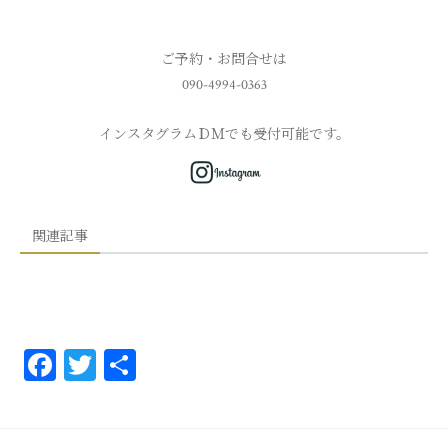
ご予約・お問合せは
090-4994-0363
インスタグラムＤＭでも受付可能です。
関連記事
Fa
T
共
ce
wi
有
bo
tt