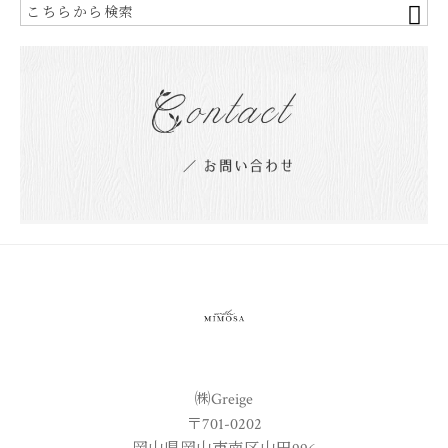
㈱Greige
〒701-0202